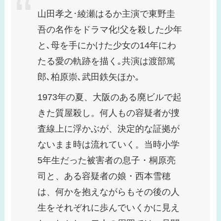
山田孝之･綾瀬はるか主演で東野圭
吾の名作をドラマ化!父を殺した少年
と､母を手にかけた少女の14年にわ
たる愛の軌跡を描く｡共演は渡部篤
郎､柏原崇､武田鉄矢ほか｡
1973年の夏、大阪のある廃ビルで起
きた質屋殺し。何人もの容疑者が捜
査線上に浮かぶが、決定的な証拠が
ないまま時は流れていく。当時小学
5年生だった被害者の息子・桐原亮
司と、ある容疑者の娘・西本雪穂
は、何かを抱えながらもその後の人
生をそれぞれに歩んでいくかに見え