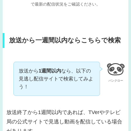
で最新の配信状況をご確認ください。
放送から一週間以内ならこちらで検索
放送から
1週間以内
なら、以下の
見逃し配信サイトで検索してみよ
パンクロー
う！
放送終了から1週間以内であれば、TVerやテレビ
局の公式サイトで見逃し動画を配信している場合