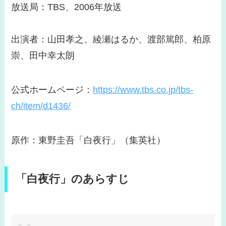
放送局：TBS、2006年放送
出演者：山田孝之、綾瀬はるか、渡部篤郎、柏原
崇、田中幸太朗
公式ホームページ：
https://www.tbs.co.jp/tbs-
ch/item/d1436/
原作：東野圭吾「白夜行」（集英社）
「白夜行」のあらすじ