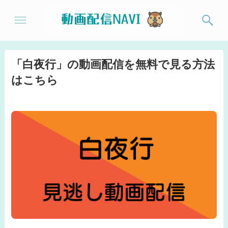
「白夜行」の動画配信を無料で見る方法
はこちら