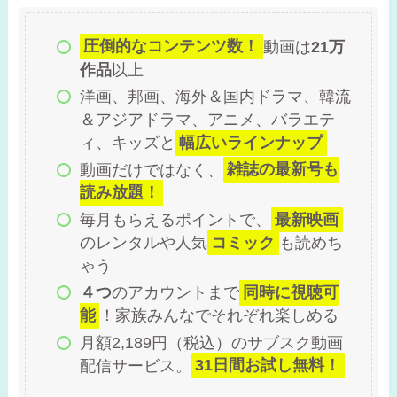
圧倒的なコンテンツ数！
動画は
21万
作品
以上
洋画、邦画、海外＆国内ドラマ、韓流
＆アジアドラマ、アニメ、バラエテ
ィ、キッズと
幅広いラインナップ
動画だけではなく、
雑誌の最新号も
読み放題！
毎月もらえるポイントで、
最新映画
のレンタルや人気
コミック
も読めち
ゃう
４つ
のアカウントまで
同時に視聴可
能
！家族みんなでそれぞれ楽しめる
月額2,189円（税込）のサブスク動画
配信サービス。
31日間お試し無料！