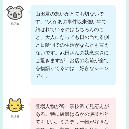
山田君の想いがとても切ないで
す。2人があの事件以来強い絆で
視聴者
結ばれているのはもちろんのこ
と、大人になっても日の当たる側
と日陰側での生活がなんとも言え
ないです。武田さんの執念深さに
は驚きますが、お店の名前が全て
を物語ってるのは、好きなシーン
です。
登場人物が皆、演技派で見応えが
ある。特に綾瀬はるかの演技がと
視聴者
てもよい。ミステリー物が好きな