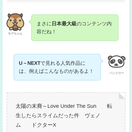
まさに
日本最大級
のコンテンツ内
容だね！
モグちゃん
U－NEXT
で見れる人気作品に
は、例えばこんなものがあるよ！
パンクロー
太陽の末裔～Love Under The Sun 転
生したらスライムだった件 ヴェノ
ム ドクターX