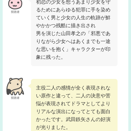
初恋の少女を想うあまり少女を守
るためにあらゆる犯罪に手を染め
視聴者
ていく男と少女の人生の軌跡が鮮
やかかつ残酷に描き出され
男を演じた山田孝之の「邪悪であ
りながら少女へはあくまでも一途
な思いを抱く」キャラクターが印
象に残った。
主役二人の感情が全く表現されな
い原作と違って、二人の決意や苦
視聴者
悩が表現されてドラマとしてより
リアルな演出になってとても面白
かったです。武田鉄矢さんの好演
が光りました。