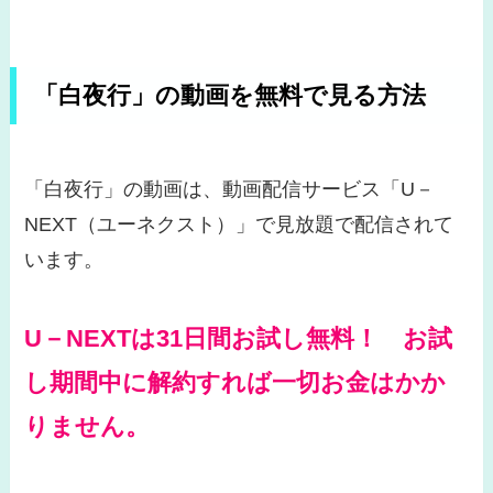
「白夜行」の動画を無料で見る方法
「白夜行」の動画は、動画配信サービス「U－
NEXT（ユーネクスト）」で見放題で配信されて
います。
U－NEXTは31日間お試し無料！ お試
し期間中に解約すれば一切お金はかか
りません。