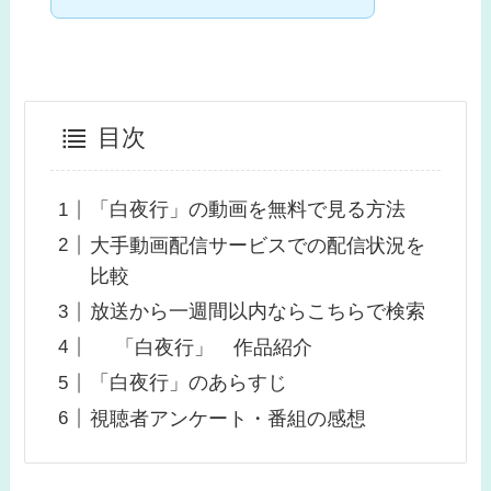
目次
「白夜行」の動画を無料で見る方法
大手動画配信サービスでの配信状況を
比較
放送から一週間以内ならこちらで検索
「白夜行」 作品紹介
「白夜行」のあらすじ
視聴者アンケート・番組の感想