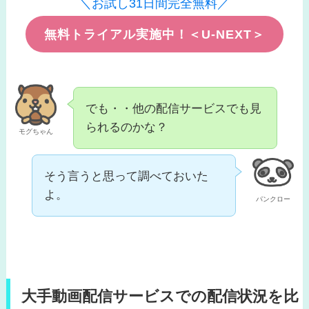
＼お試し31日間完全無料／
無料トライアル実施中！＜U-NEXT＞
でも・・他の配信サービスでも見
られるのかな？
モグちゃん
そう言うと思って調べておいた
よ。
パンクロー
大手動画配信サービスでの配信状況を比