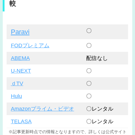
較
〇
Paravi
FODプレミアム
〇
ABEMA
配信なし
U-NEXT
〇
ｄTV
〇
Hulu
〇
Amazonプライム・ビデオ
〇レンタル
TELASA
〇レンタル
※記事更新時点での情報となりますので、詳しくは公式サイト