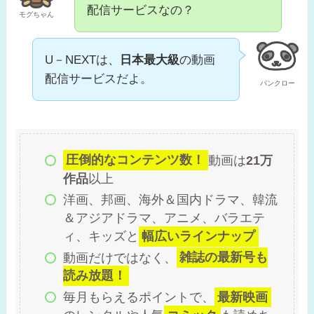
配信サービスなの？
モグちゃん
U－NEXTは、
日本最大級
の動画
配信サービスだよ。
パンクロー
圧倒的なコンテンツ数！
動画は
21万
作品
以上
洋画、邦画、海外＆国内ドラマ、韓流
＆アジアドラマ、アニメ、バラエテ
ィ、キッズと
幅広いラインナップ
動画だけではなく、
雑誌の最新号も
読み放題！
毎月もらえるポイントで、
最新映画