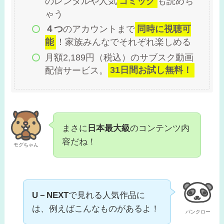
のレンタルや人気
コミック
も読めち
ゃう
４つ
のアカウントまで
同時に視聴可
能
！家族みんなでそれぞれ楽しめる
月額2,189円（税込）のサブスク動画
配信サービス。
31日間お試し無料！
まさに
日本最大級
のコンテンツ内
容だね！
モグちゃん
U－NEXT
で見れる人気作品に
は、例えばこんなものがあるよ！
パンクロー