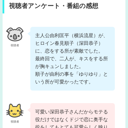
視聴者アンケート・番組の感想
主人公由利匡平（横浜流星）が、
ヒロイン春見順子（深田恭子）
視聴者
に、恋をする所が素敵でした。
最終回で、二人が、キスをする所
が胸キュンしました。
順子が由利の事を「ゆりゆり」と
いう所が可愛かったです。
可愛い深田恭子さんだからモテる
役だけではなくドジで恋に奥手な
視聴者
役をしてもとても可愛らしく映り