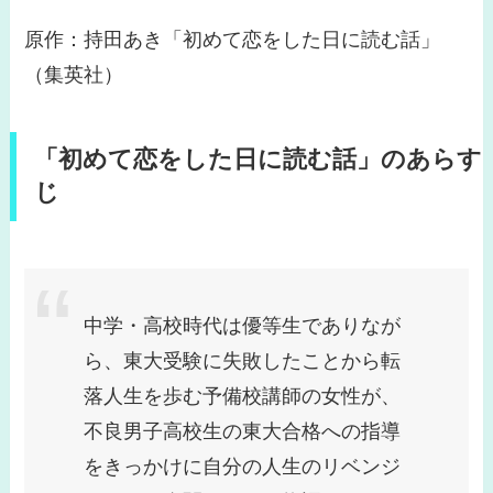
原作：持田あき「初めて恋をした日に読む話」
（集英社）
「初めて恋をした日に読む話」のあらす
じ
中学・高校時代は優等生でありなが
ら、東大受験に失敗したことから転
落人生を歩む予備校講師の女性が、
不良男子高校生の東大合格への指導
をきっかけに自分の人生のリベンジ