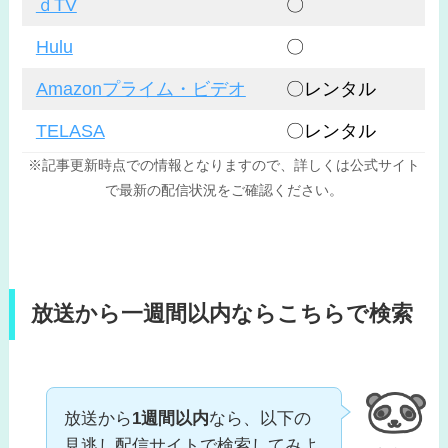
ｄTV
〇
Hulu
〇
Amazonプライム・ビデオ
〇レンタル
TELASA
〇レンタル
※記事更新時点での情報となりますので、詳しくは公式サイト
で最新の配信状況をご確認ください。
放送から一週間以内ならこちらで検索
放送から
1週間以内
なら、以下の
見逃し配信サイトで検索してみよ