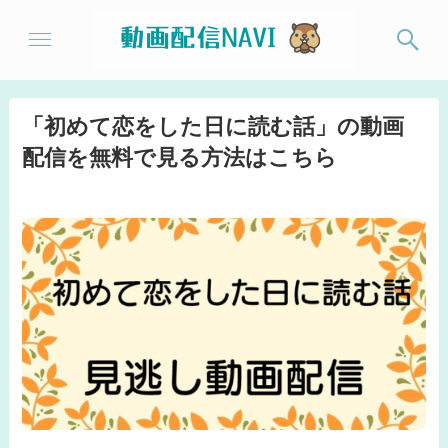
「初めて恋をした日に読む話」の動画
配信を無料で見る方法はこちら