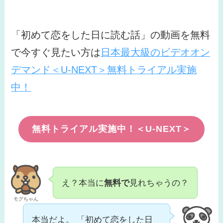
「初めて恋をした日に読む話」の動画を無料
で今すぐ見たい方は
日本最大級のビデオオン
デマンド＜U-NEXT＞無料トライアル実施
中！
無料トライアル実施中！＜U-NEXT＞
え？本当に
無料で
見れちゃうの？
モグちゃん
本当だよ。 「初めて恋をした日