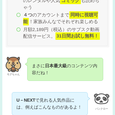
のレンタルや人気
コミック
も読めち
ゃう
４つ
のアカウントまで
同時に視聴可
能
！家族みんなでそれぞれ楽しめる
月額2,189円（税込）のサブスク動画
配信サービス。
31日間お試し無料！
まさに
日本最大級
のコンテンツ内
容だね！
モグちゃん
U－NEXT
で見れる人気作品に
は、例えばこんなものがあるよ！
パンクロー