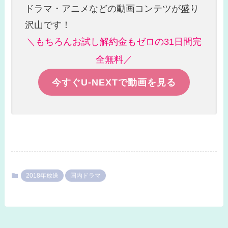
ドラマ・アニメなどの動画コンテツが盛り
沢山です！
＼もちろんお試し解約金もゼロの31日間完
全無料／
今すぐU-NEXTで動画を見る
2018年放送
国内ドラマ