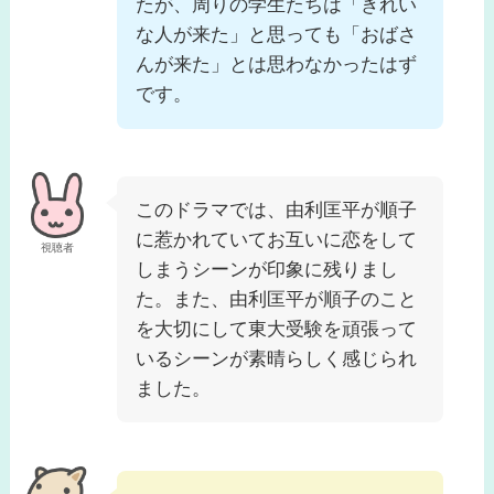
たが、周りの学生たちは「きれい
な人が来た」と思っても「おばさ
んが来た」とは思わなかったはず
です。
このドラマでは、由利匡平が順子
に惹かれていてお互いに恋をして
視聴者
しまうシーンが印象に残りまし
た。また、由利匡平が順子のこと
を大切にして東大受験を頑張って
いるシーンが素晴らしく感じられ
ました。