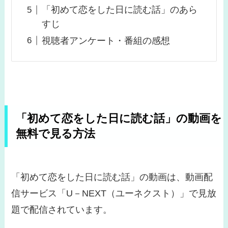
「初めて恋をした日に読む話」のあら
すじ
視聴者アンケート・番組の感想
「初めて恋をした日に読む話」の動画を
無料で見る方法
「初めて恋をした日に読む話」の動画は、動画配
信サービス「U－NEXT（ユーネクスト）」で見放
題で配信されています。