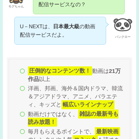
配信サービスなの？
モグちゃん
U－NEXTは、
日本最大級
の動画
配信サービスだよ。
パンクロー
圧倒的なコンテンツ数！
動画は
21万
作品
以上
洋画、邦画、海外＆国内ドラマ、韓流
＆アジアドラマ、アニメ、バラエテ
ィ、キッズと
幅広いラインナップ
動画だけではなく、
雑誌の最新号も
読み放題！
毎月もらえるポイントで、
最新映画