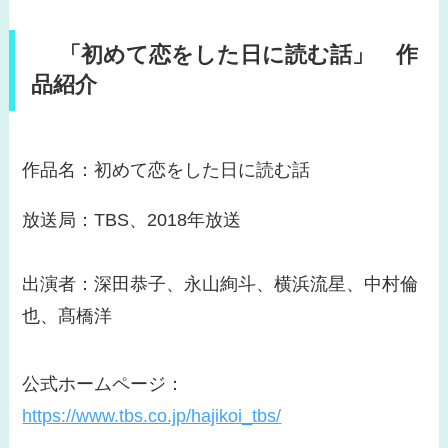
「初めて恋をした日に読む話」 作
品紹介
作品名：初めて恋をした日に読む話
放送局：TBS、2018年放送
出演者：深田恭子、永山絢斗、横浜流星、中村倫
也、髙橋洋
公式ホームページ：
https://www.tbs.co.jp/hajikoi_tbs/