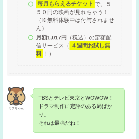
毎月もらえるチケット
で、５
５０円の映画が見れちゃう！
（※無料体験中は付与されませ
ん）
月額1,017円
（税込）の定額配
信サービス（
４週間お試し無
料
！）
TBSとテレビ東京とWOWOW！
ドラマ制作に定評のある局ばか
モグちゃん
り。
それは最強だね！