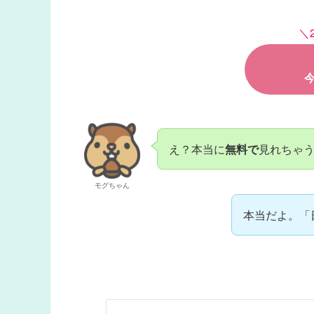
＼
え？本当に
無料で
見れちゃ
モグちゃん
本当だよ。「