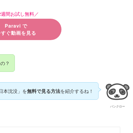
2週間お試し無料／
Paravi で
今すぐ動画を見る
うの？
日本沈没」を
無料で見る方法
を紹介するね！
パンクロー