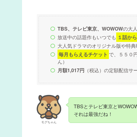
TBS、テレビ東京、WOWOW
の大
放送中の話題作もいつでも
１話から
大人気ドラマのオリジナル版や特典
毎月もらえるチケット
で、５５０
ん）
月額1,017円
（税込）の定額配信サ
TBSとテレビ東京とWOWO
それは最強だね！
モグちゃん