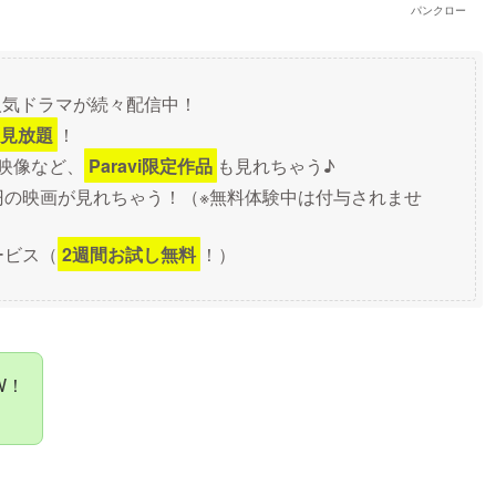
パンクロー
人気ドラマが続々配信中！
見放題
！
映像など、
Paravi限定作品
も見れちゃう♪
円の映画が見れちゃう！（※無料体験中は付与されませ
ービス（
2週間お試し無料
！）
W！