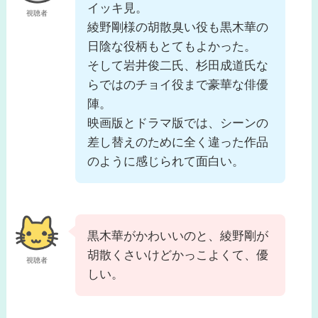
イッキ見。
視聴者
綾野剛様の胡散臭い役も黒木華の
日陰な役柄もとてもよかった。
そして岩井俊二氏、杉田成道氏な
らではのチョイ役まで豪華な俳優
陣。
映画版とドラマ版では、シーンの
差し替えのために全く違った作品
のように感じられて面白い。
黒木華がかわいいのと、綾野剛が
胡散くさいけどかっこよくて、優
視聴者
しい。