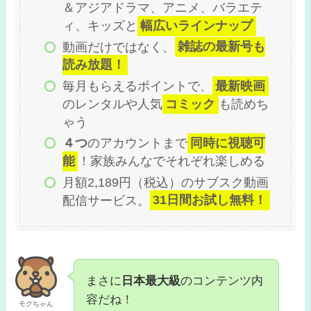
＆アジアドラマ、アニメ、バラエテ
ィ、キッズと
幅広いラインナップ
動画だけではなく、
雑誌の最新号も
読み放題！
毎月もらえるポイントで、
最新映画
のレンタルや人気
コミック
も読めち
ゃう
４つ
のアカウントまで
同時に視聴可
能
！家族みんなでそれぞれ楽しめる
月額2,189円（税込）のサブスク動画
配信サービス。
31日間お試し無料！
まさに
日本最大級
のコンテンツ内
容だね！
モグちゃん