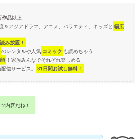
万作品
以上
流＆アジアドラマ、アニメ、バラエティ、キッズと
幅広
読み放題！
のレンタルや人気
コミック
も読めちゃう
能
！家族みんなでそれぞれ楽しめる
動画配信サービス。
31日間お試し無料！
ンツ内容だね！