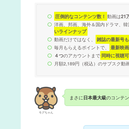
圧倒的なコンテンツ数！
動画は
21
洋画、邦画、海外＆国内ドラマ、韓
いラインナップ
動画だけではなく、
雑誌の最新号も
毎月もらえるポイントで、
最新映画
４つ
のアカウントまで
同時に視聴可
月額2,189円（税込）のサブスク
まさに
日本最大級
のコンテ
モグちゃん