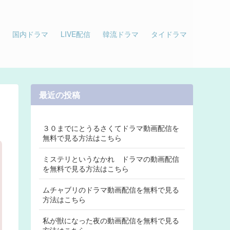
国内ドラマ
LIVE配信
韓流ドラマ
タイドラマ
最近の投稿
３０までにとうるさくてドラマ動画配信を
無料で見る方法はこちら
ミステリというなかれ ドラマの動画配信
を無料で見る方法はこちら
ムチャブリのドラマ動画配信を無料で見る
方法はこちら
私が獣になった夜の動画配信を無料で見る
方法はこちら