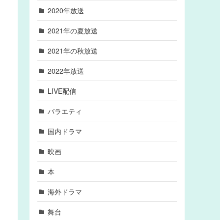
2020年放送
2021年の夏放送
2021年の秋放送
2022年放送
LIVE配信
バラエティ
国内ドラマ
映画
本
海外ドラマ
舞台