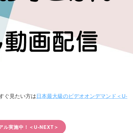
すぐ見たい方は
日本最大級のビデオオンデマンド＜U-
アル実施中！＜U-NEXT＞