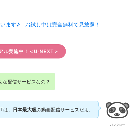
ゃいます♪ お試し中は完全無料で見放題！
アル実施中！＜U-NEXT＞
んな配信サービスなの？
XTは、
日本最大級
の動画配信サービスだよ。
パンクロー