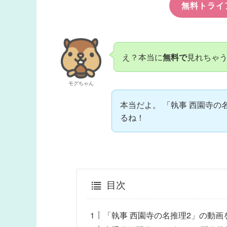
無料トライ
え？本当に
無料で
見れちゃ
モグちゃん
本当だよ。 「執事 西園寺の
るね！
目次
「執事 西園寺の名推理2」の動画