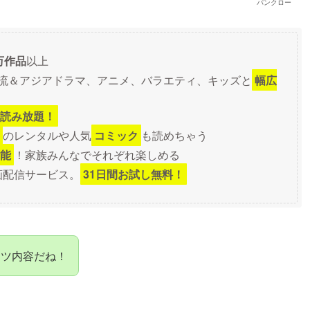
パンクロー
万作品
以上
流＆アジアドラマ、アニメ、バラエティ、キッズと
幅広
読み放題！
のレンタルや人気
コミック
も読めちゃう
能
！家族みんなでそれぞれ楽しめる
動画配信サービス。
31日間お試し無料！
ンツ内容だね！