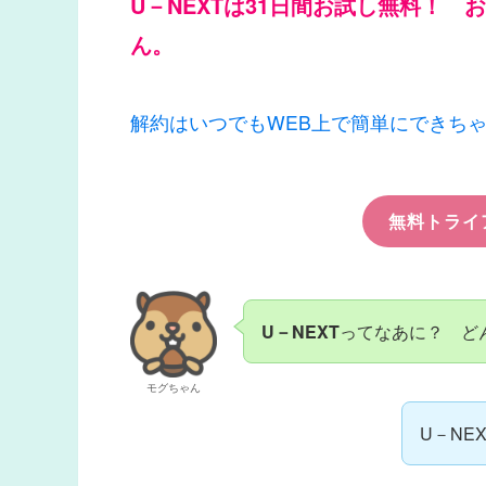
U－NEXTは31日間お試し無料！
ん。
解約はいつでもWEB上で簡単にできち
無料トライ
U－NEXT
ってなあに？ ど
モグちゃん
U－NE