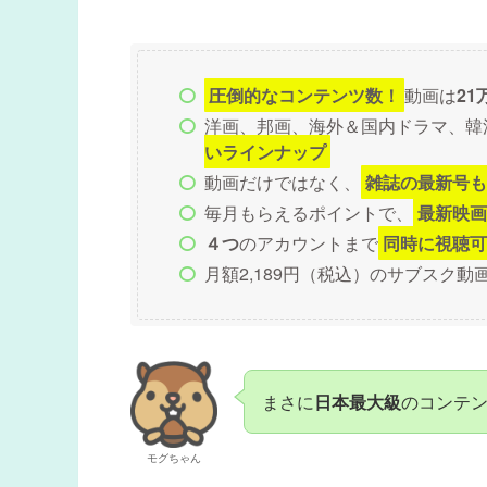
圧倒的なコンテンツ数！
動画は
21
洋画、邦画、海外＆国内ドラマ、韓
いラインナップ
動画だけではなく、
雑誌の最新号も
毎月もらえるポイントで、
最新映画
４つ
のアカウントまで
同時に視聴可
月額2,189円（税込）のサブスク
まさに
日本最大級
のコンテ
モグちゃん