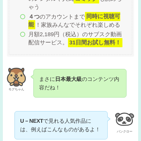
ゃう
４つ
のアカウントまで
同時に視聴可
能
！家族みんなでそれぞれ楽しめる
月額2,189円（税込）のサブスク動画
配信サービス。
31日間お試し無料！
まさに
日本最大級
のコンテンツ内
容だね！
モグちゃん
U－NEXT
で見れる人気作品に
は、例えばこんなものがあるよ！
パンクロー