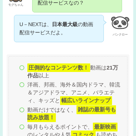
配信サービスなの？
モグちゃん
U－NEXTは、
日本最大級
の動画
配信サービスだよ。
パンクロー
圧倒的なコンテンツ数！
動画は
21万
作品
以上
洋画、邦画、海外＆国内ドラマ、韓流
＆アジアドラマ、アニメ、バラエテ
ィ、キッズと
幅広いラインナップ
動画だけではなく、
雑誌の最新号も
読み放題！
毎月もらえるポイントで、
最新映画
のレンタルや人気
コミック
も読めち