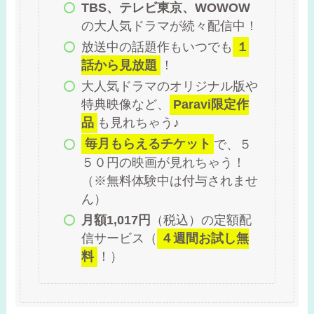
TBS、テレビ東京、WOWOW
の大人気ドラマが続々配信中！
放送中の話題作もいつでも
１
話から見放題
！
大人気ドラマのオリジナル版や
特典映像など、
Paravi限定作
品
も見れちゃう♪
毎月もらえるチケット
で、５
５０円の映画が見れちゃう！
（※無料体験中は付与されませ
ん）
月額1,017円
（税込）の定額配
信サービス（
４週間お試し無
料
！）