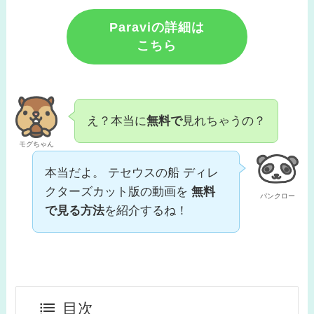
Paraviの詳細は
こちら
え？本当に
無料で
見れちゃうの？
モグちゃん
本当だよ。 テセウスの船 ディレ
クターズカット版の動画を
無料
パンクロー
で見る方法
を紹介するね！
目次