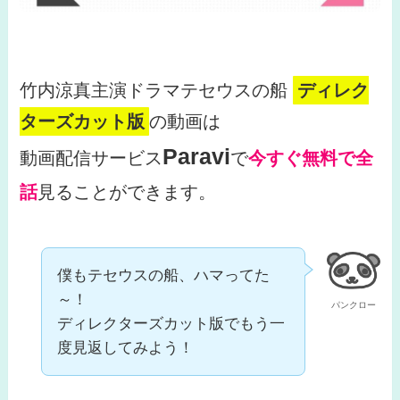
竹内涼真主演ドラマテセウスの船
ディレク
ターズカット版
の動画は
Paravi
動画配信サービス
で
今すぐ無料で全
話
見ることができます。
僕もテセウスの船、ハマってた
～！
パンクロー
ディレクターズカット版でもう一
度見返してみよう！