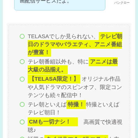
画配信サービスだよ。
パンクロー
TELASAでしか見られない、
テレビ朝
日のドラマやバラエティ、アニメ番組
が豊富！
テレ朝番組以外も、特に
アニメは最
大級の品揃え。
【TELASA限定！】
オリジナル作品
や人気ドラマのスピンオフ、限定コン
テンツも続々配信中！
テレ朝といえば
特撮！
特撮といえば
テレビ朝日！
CMも一切ナシ！
高画質で快適視
聴♪